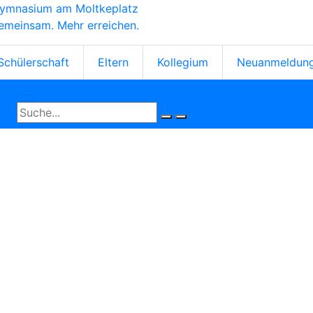
ymnasium am Moltkeplatz
Direkt
emeinsam. Mehr erreichen.
zum
Inhalt
tartseiten-
Schülerschaft
Eltern
Kollegium
Neuanmeldun
cons