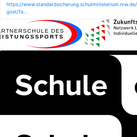
https://www.standardsicherung.schulministerium.nrw.de/
gost/fa…
ARTNERSCHULE DES
EISTUNGSSPORTS