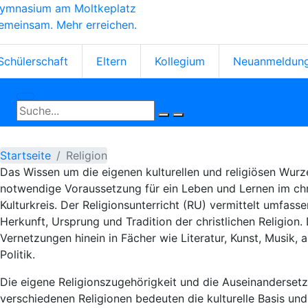
ymnasium am Moltkeplatz
Direkt
emeinsam. Mehr erreichen.
zum
Inhalt
tartseiten-
Schülerschaft
Eltern
Kollegium
Neuanmeldun
cons
Startseite
Religion
Das Wissen um die eigenen kulturellen und religiösen Wurze
notwendige Voraussetzung für ein Leben und Lernen im chr
Kulturkreis. Der Religionsunterricht
(RU)
vermittelt umfass
Herkunft, Ursprung und Tradition der christlichen Religion.
Vernetzungen
hinein in
Fächer
wie Literatur, Kunst, Musik,
Politik.
Die eigene Religionszugehörigkeit und die Auseinanderset
verschiedenen Religionen bedeuten die kulturelle Basis und 