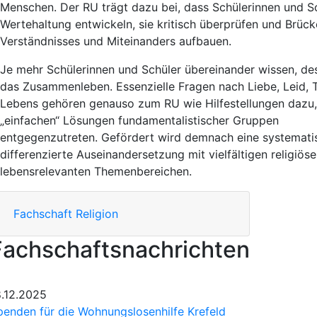
Menschen.
Der RU
trägt dazu bei, dass Schülerinnen und S
Wertehaltung entwickeln, sie kritisch überprüfen und Brüc
Verständnisses und Miteinanders aufbauen.
Je mehr Schülerinnen und Schüler übereinander wissen, des
das Zusammenleben. Essen
z
ielle Fragen nach Liebe,
Leid,
Lebens gehören genauso zum RU wie Hilfestellungen dazu
„einfachen
“ Lösungen fundamentalistischer Gruppen
entgegenzutreten.
G
efördert wird demnach eine systemati
differenzierte Auseinandersetzung mit vielfältigen religiös
lebensrelevanten Themenbereichen.
Fachschaft Religion
Fachschaftsnachrichten
8.12.2025
penden für die Wohnungslosenhilfe Krefeld