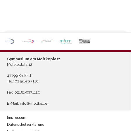
P
ARTNERSCHULE DES
L
EISTUNGSSPORTS
Gymnasium am Moltkeplatz
Moltkeplatz 12
47799 Krefeld
Tel.:
02151-937110
Fax: 02151-9371126
E-Mail:
info@moltke.de
Menu
Impressum
Datenschutzerklärung