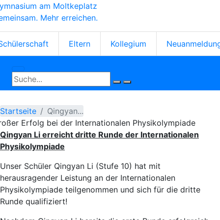
ymnasium am Moltkeplatz
Direkt
emeinsam. Mehr erreichen.
zum
Inhalt
tartseiten-
Schülerschaft
Eltern
Kollegium
Neuanmeldun
cons
Startseite
Qingyan...
roßer Erfolg bei der Internationalen Physikolympiade
Qingyan Li erreicht dritte Runde der Internationalen
Physikolympiade
Unser Schüler Qingyan Li (Stufe 10) hat mit
herausragender Leistung an der Internationalen
Physikolympiade teilgenommen und sich für die dritte
Runde qualifiziert!