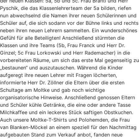
der neuen Klassen: 5a, 5b und 5c. Frau Brantl und Herr
Pyschik, die das Klassenlehrerteam der 5a bilden, riefen
nun abwechselnd die Namen ihrer neuen Schülerinnen und
Schüler auf, die sich sodann vor der Bühne links und rechts
neben ihren neuen Lehrern sammelten. Ein wunderschönes
Gefühl für alle Beteiligten! Anschließend stürmten die
Klassen und ihre Teams (5b, Frau Franck und Herr Dr.
Ginzel; 5c Frau Lorkowski und Herr Rademacher) in die
vorbereiteten Räume, um sich das erste Mal gegenseitig zu
„bestaunen“ und auszutauschen. Während die Kinder
aufgeregt ihre neuen Lehrer mit Fragen löcherten,
informierte Herr Dr. Zöllner die Eltern über die ersten
Schultage am Moltke und gab noch wichtige
organisatorische Hinweise. Anschließend genossen Eltern
und Schüler kühle Getränke, die eine oder andere Tasse
Milchkaffee und ein leckeres Stück saftigen Obstkuchen.
Auch unsere Moltke-T-Shirts und Polohemden, die Frau
van Blanken-Möckel an einem speziell für den Nachmittag
aufgebauten Stand zum Verkauf anbot, fanden neue