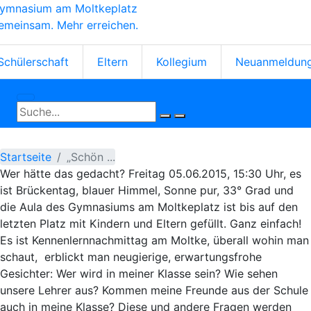
ymnasium am Moltkeplatz
Direkt
emeinsam. Mehr erreichen.
zum
Inhalt
tartseiten-
Schülerschaft
Eltern
Kollegium
Neuanmeldun
cons
Startseite
„Schön ...
Wer hätte das gedacht? Freitag 05.06.2015, 15:30 Uhr, es
ist Brückentag, blauer Himmel, Sonne pur, 33° Grad und
die Aula des Gymnasiums am Moltkeplatz ist bis auf den
letzten Platz mit Kindern und Eltern gefüllt. Ganz einfach!
Es ist Kennenlernnachmittag am Moltke, überall wohin man
schaut, erblickt man neugierige, erwartungsfrohe
Gesichter: Wer wird in meiner Klasse sein? Wie sehen
unsere Lehrer aus? Kommen meine Freunde aus der Schule
auch in meine Klasse? Diese und andere Fragen werden