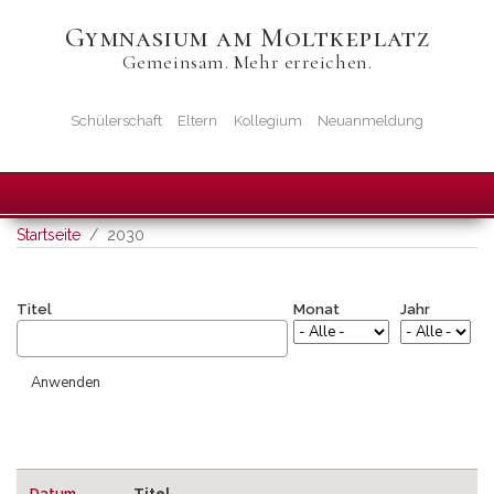
Direkt
Gymnasium am Moltkeplatz
zum
Gemeinsam. Mehr erreichen.
Inhalt
Startseiten-
Schülerschaft
Eltern
Kollegium
Neuanmeldung
Icons
Startseite
2030
Titel
Monat
Jahr
Datum
Titel