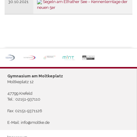
30.10.2021
Segeln am Elfrather See – Kennenlerntage der
neuen 5er
P
ARTNERSCHULE DES
L
EISTUNGSSPORTS
Gymnasium am Moltkeplatz
Moltkeplatz 12
47799 Krefeld
Tel.:
02151-937110
Fax: 02151-9371126
E-Mail:
info@moltke.de