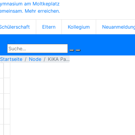
ymnasium am Moltkeplatz
Direkt
emeinsam. Mehr erreichen.
zum
Inhalt
tartseiten-
Schülerschaft
Eltern
Kollegium
Neuanmeldun
cons
Startseite
Node
KiKA Pa...