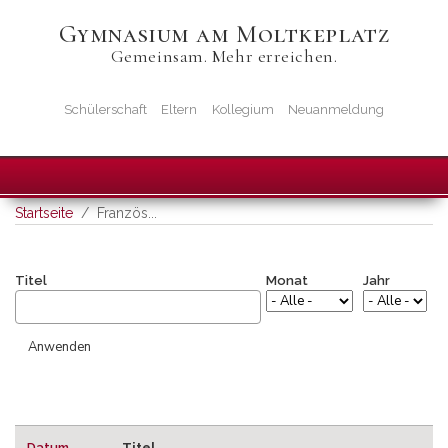
Direkt
Gymnasium am Moltkeplatz
zum
Gemeinsam. Mehr erreichen.
Inhalt
Startseiten-
Schülerschaft
Eltern
Kollegium
Neuanmeldung
Icons
Startseite
Französ...
Titel
Monat
Jahr
Datum
Titel