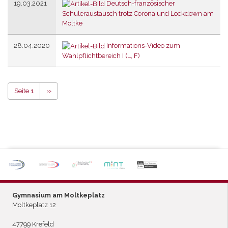
19.03.2021
Deutsch-französischer
Schüleraustausch trotz Corona und Lockdown am
Moltke
28.04.2020
Informations-Video zum
Wahlpflichtbereich I (L, F)
Seitennummerierung
Seite 1
Nächste
››
Seite
P
ARTNERSCHULE DES
L
EISTUNGSSPORTS
Gymnasium am Moltkeplatz
Moltkeplatz 12
47799 Krefeld