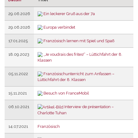
Aufsteigend
sortieren
29.06.2026
Ein leckerer Gruß aus der 7a
29.06.2026
Europa verbindet
17.01.2025
Französisch lernen mit Spiel und Spaß
18.09.2023
„Je voudrais des frites!“ – Lüttichfahrt der 8.
Klassen
05.11.2022
Französischunterricht zum Anfassen –
Lüttichfahrt der 8. Klassen
15.11.2021
Besuch von FranceMobil
06.10.2021
Interview de présentation –
Charlotte Tuhan
14.07.2021
Französisch