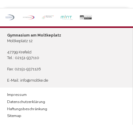
P
ARTNERSCHULE DES
L
EISTUNGSSPORTS
Gymnasium am Moltkeplatz
Moltkeplatz 12
47799 Krefeld
Tel.:
02151-937110
Fax: 02151-9371126
E-Mail:
info@moltke.de
Menu
Impressum
Datenschutzerklärung
Fußzeile
Haftungsbeschränkung
Sitemap
1