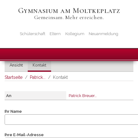
Direkt
Gymnasium am Moltkeplatz
zum
Gemeinsam. Mehr erreichen.
Inhalt
Startseiten-
Schülerschaft
Eltern
Kollegium
Neuanmeldung
Icons
Primäre
Ansicht
Kontakt
Reiter
Startseite
Patrick...
Kontakt
An
Patrick Breuer…
Ihr Name
Ihre E-Mail-Adresse