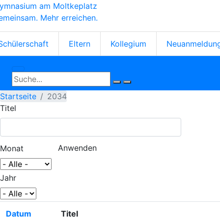
ymnasium am Moltkeplatz
Direkt
emeinsam. Mehr erreichen.
zum
Inhalt
tartseiten-
Schülerschaft
Eltern
Kollegium
Neuanmeldun
cons
Startseite
2034
Titel
Monat
Jahr
Datum
Titel
Aufsteigend