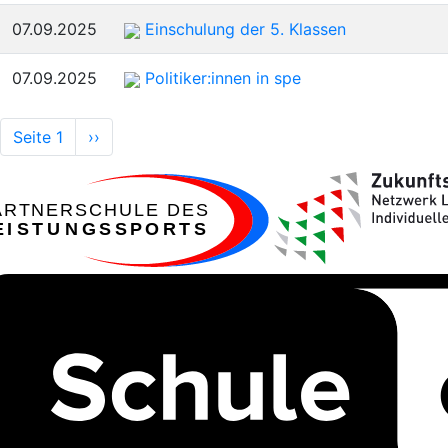
07.09.2025
Einschulung der 5. Klassen
07.09.2025
Politiker:innen in spe
Seitennummerierung
Seite 1
Nächste
››
Seite
ARTNERSCHULE DES
EISTUNGSSPORTS