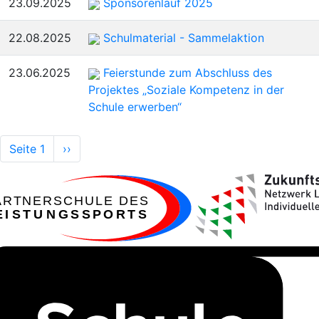
23.09.2025
Sponsorenlauf 2025
22.08.2025
Schulmaterial - Sammelaktion
23.06.2025
Feierstunde zum Abschluss des
Projektes „Soziale Kompetenz in der
Schule erwerben“
Seitennummerierung
Seite 1
Nächste
››
Seite
ARTNERSCHULE DES
EISTUNGSSPORTS