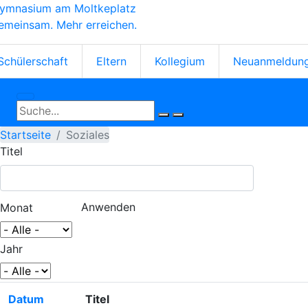
ymnasium am Moltkeplatz
Direkt
emeinsam. Mehr erreichen.
zum
Inhalt
tartseiten-
Schülerschaft
Eltern
Kollegium
Neuanmeldun
cons
Startseite
Soziales
Titel
Monat
Jahr
Datum
Titel
Aufsteigend